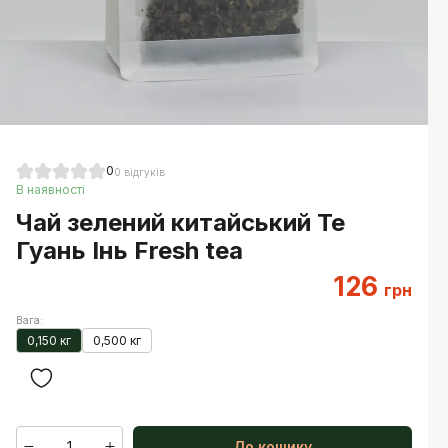
0
0
відгуків
В наявності
Чай зелений китайський Те
Гуань Інь Fresh tea
126
грн
Вага
:
0,150 кг
0,500 кг
1
До кошику