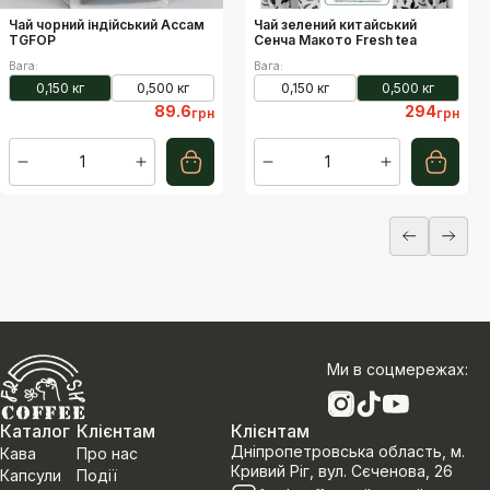
Чай чорний індійський Ассам
Чай зелений китайський
TGFOP
Сенча Макото Fresh tea
Вага
:
Вага
:
0,150 кг
0,500 кг
0,150 кг
0,500 кг
89.6
294
грн
грн
1
1
Ми в соцмережах
:
Каталог
Клієнтам
Клієнтам
Дніпропетровська область, м.
Кава
Про нас
Кривий Ріг, вул. Сєченова, 26
Капсули
Події