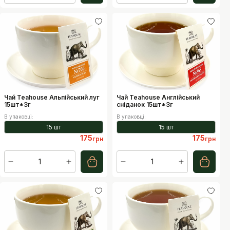
Чай Teahouse Альпійський луг
Чай Teahouse Англійський
15шт*3г
сніданок 15шт*3г
В упаковці
:
В упаковці
:
15 шт
15 шт
175
175
грн
грн
1
1