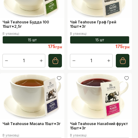
Чай Teahouse Будда 100
Чай Teahouse Граф Грей
15шт*2,5г
15шт*3г
В упаковці
:
В упаковці
:
15 шт
15 шт
175
175
грн
грн
1
1
Чай Teahouse Масала 15шт*3г
Чай Teahouse Нахабний фрукт
15шт*3г
В упаковці
:
В упаковці
: