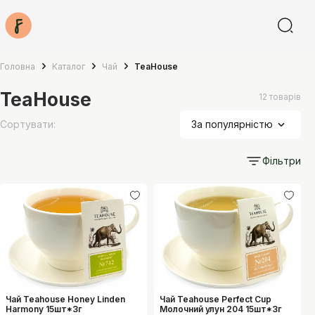
Головна
Каталог
Чай
TeaHouse
TeaHouse
12 товарів
Сортувати
:
За популярністю
Фільтри
Чай Teahouse Honey Linden
Чай Teahouse Perfect Cup
Harmony 15шт*3г
Молочний улун 204 15шт*3г