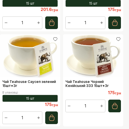
15 шт
15 шт
201.6
175
грн
грн
1
1
Чай Teahouse Саусеп зелений
Чай Teahouse Чорний
15шт*3г
Кенійський 333 15шт*3г
175
В упаковці
:
грн
15 шт
175
грн
1
1