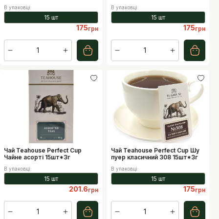
В упаковці
:
В упаковці
:
15 шт
15 шт
175
175
грн
грн
1
1
Чай Teahouse Perfect Cup
Чай Teahouse Perfect Cup Шу
Чайне асорті 15шт*3г
пуер класичний 308 15шт*3г
В упаковці
:
В упаковці
:
15 шт
15 шт
201.6
175
грн
грн
1
1