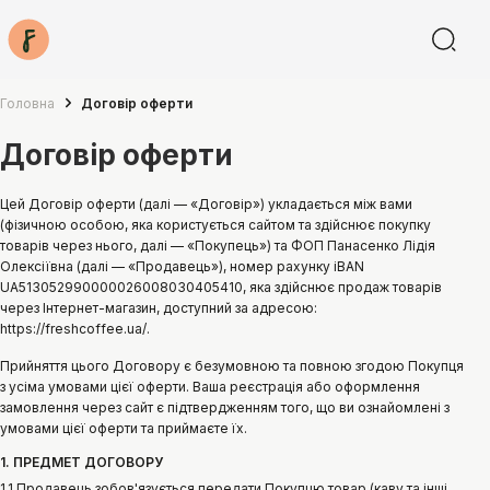
Головна
Договір оферти
Договір оферти
Цей Договір оферти (далі — «Договір») укладається між вами
(фізичною особою, яка користується сайтом та здійснює покупку
товарів через нього, далі — «Покупець») та ФОП Панасенко Лідія
Олексіївна (далі — «Продавець»), номер рахунку iBAN
UA513052990000026008030405410, яка здійснює продаж товарів
через Інтернет-магазин, доступний за адресою:
https://freshcoffee.ua/.
Прийняття цього Договору є безумовною та повною згодою Покупця
з усіма умовами цієї оферти. Ваша реєстрація або оформлення
замовлення через сайт є підтвердженням того, що ви ознайомлені з
умовами цієї оферти та приймаєте їх.
1. ПРЕДМЕТ ДОГОВОРУ
1.1 Продавець зобов'язується передати Покупцю товар (каву та інші