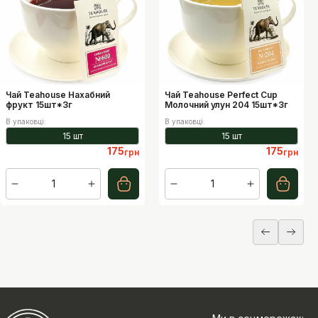
Чай Teahouse Нахабний
Чай Teahouse Perfect Cup
фрукт 15шт*3г
Молочний улун 204 15шт*3г
В упаковці
:
В упаковці
:
15 шт
15 шт
175
175
грн
грн
1
1