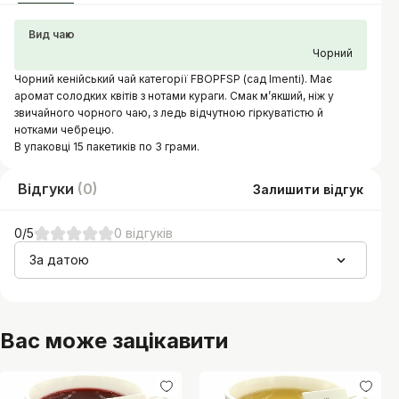
Вид чаю
Чорний
Чорний кенійський чай категорії FBOPFSP (сад Imenti). Має
аромат солодких квітів з нотами кураги. Смак м’якший, ніж у
звичайного чорного чаю, з ледь відчутною гіркуватістю й
нотками чебрецю.
В упаковці 15 пакетиків по 3 грами.
Відгуки
(
0
)
Залишити відгук
0
/5
0
відгуків
За датою
Вас може зацікавити