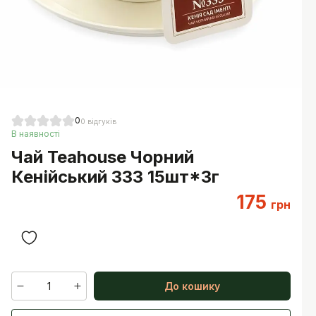
0
0
відгуків
В наявності
Чай Teahouse Чорний
Кенійський 333 15шт*3г
175
грн
1
До кошику