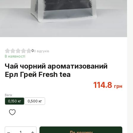
0
0
відгуків
В наявності
Чай чорний ароматизований
Ерл Грей Fresh tea
114.8
грн
Вага
:
0,150 кг
0,500 кг
1
До кошику