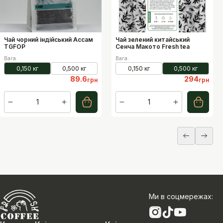
Чай чорний індійський Ассам
Чай зелений китайський
TGFOP
Сенча Макото Fresh tea
Вага
:
Вага
:
0,150 кг
0,500 кг
0,150 кг
0,500 кг
89.6
294
грн
грн
1
1
Ми в соцмережах
: