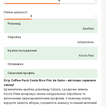
6
1
10
Рівень щільності
3
1
10
Різновид
Арабіка
Обробка
натуральна
Країна походження
Коста Ріка
Обсмажка
Смаковий профіль
Drip Coffee Pack Costa Rica Flor de Itabo – квіткова гармонія
смаку!
Ця виняткова арабіка, різновиду
Caturra
, з родючих земель
Коста-Рики зачаровує своєю натуральною обробкою та
витонченим смакоароматичним профілем. У кожному ковтку
відчуєте свіжість яблука, соковитість ананасу та ніжний квітковий