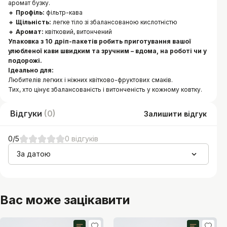
аромат бузку.
🔸
Профіль:
фільтр-кава
🔸
Щільність:
легке тіло зі збалансованою кислотністю
🔸
Аромат:
квітковий, витончений
Упаковка з 10 дріп-пакетів робить приготування вашої
улюбленої кави швидким та зручним – вдома, на роботі чи у
подорожі.
Ідеально для:
Любителів легких і ніжних квітково-фруктових смаків.
Тих, хто цінує збалансованість і витонченість у кожному ковтку.
Відгуки
(
0
)
Залишити відгук
0
/5
0
відгуків
За датою
Вас може зацікавити