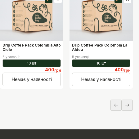
Рівень кислотності
Рівень кислотності
9
6
1
10
1
10
Рівень гіркоти
Рівень гіркоти
1
1
10
10
Рівень солодкості
Рівень солодкості
8
7
1
10
1
10
Рівень щільності
Рівень щільності
6
4
1
10
1
10
Drip Coffee Pack Colombia Alto
Drip Coffee Pack Colombia La
Cielo
Aldea
В упаковці
:
В упаковці
:
10 шт
10 шт
400
400
грн
грн
Немає у наявності
Немає у наявності