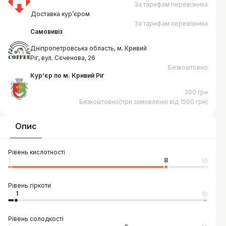
За тарифам перевізника
Доставка курʼєром
За тарифам перевізника
Самовивіз
Дніпропетровська область, м. Кривий
Ріг, вул. Сєченова, 26
Безкоштовно
Курʼєр по м. Кривий Ріг
200 грн
Безкоштовно(при замовленні від 1500 грн)
Опис
Рівень кислотності
8
1
10
Рівень гіркоти
1
10
Рівень солодкості