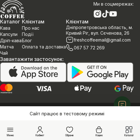
Ми в соцмережах
:
Каталог
Клієнтам
Клієнтам
Дніпропетровська область, м.
Кава
Про нас
Кривий Ріг, вул. Сєченова, 26
Капсули
Події
freshcoffeemail@gmail.com
Дріп-кава
Блог
Матча
Оплата та доставка
067 57 72 269
Чай
Завантажити застосунок
:
Політика конфеденційності
Договір оферти
Сайт працює в тестовому режимі
©Інтернет магазин «Fresh Coffee»
Меню
Кабінет
Обране
Кошик
Каталог