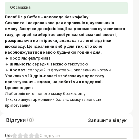
Обсмажка
Decaf Drip Coffee – насолода без кофеїну!
Соковита і яскрава кава для справжніх цінувальників
смаку. Завдяки декофеїнізації за допомогою вуглекислого
газу, ця арабіка зберігає свої унікальні смакові якості,
розкриваючи ноти іриски, ананаса та легкі відтінки
шоколаду. Це ідеальний вибір для тих, хто хоче
насолоджуватися кавою будь-якої години дня.
🔸 Профіль:
фільтр-кава
🔸
Щільність:
середня, з ніжною текстурою
🔸
Аромат:
солодкий, із фруктово-шоколадними нотами
Упаковка з 10 дріп-пакетів забезпечує простоту
приготування – вдома, на роботі чи в подорожі.
Ідеально для:
Любителів витонченого смаку без кофеїну.
Тих, хто цінує гармонійний баланс смаку та легкість
приготування.
Відгуки
(
0
)
Залишити відгук
0
/5
0
відгуків