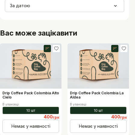
За датою
Вас може зацікавити
Рівень кислотності
Рівень кислотності
9
6
1
10
1
10
Рівень гіркоти
Рівень гіркоти
1
1
10
10
Рівень солодкості
Рівень солодкості
8
7
1
10
1
10
Рівень щільності
Рівень щільності
6
4
1
10
1
10
Drip Coffee Pack Colombia Alto
Drip Coffee Pack Colombia La
Cielo
Aldea
В упаковці
:
В упаковці
:
10 шт
10 шт
400
400
грн
грн
Немає у наявності
Немає у наявності