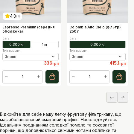
7
2
1
10
1
10
Рівень солодкості
Рівень солодкості
3
7
1
10
1
10
4.0
1
Рівень щільності
Рівень щільності
6
5
1
10
1
10
Espresso Premium (середня
Colombia Alto Cielo (фільтр)
обсмажка)
250 г
Вага
:
Вага
:
0,300 кг
1 кг
0,300 кг
Тип помолу
:
Тип помолу
:
Зерно
Зерно
336
415.1
грн
грн
1
1
Відкрийте для себе нашу легку фруктову фільтр-каву, що
має збалансований смаковий профіль. Насолоджуйтесь
ідеальним поєднанням солодкої помело та соковитої
порічки, що доповнюється свіжими нотами обліпихи та