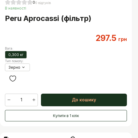
0
0
відгуків
В наявності
Peru Aprocassi (фільтр)
297.5
грн
Вага
:
0,300 кг
Тип помолу
:
Зерно
1
До кошику
Купити в 1 клік