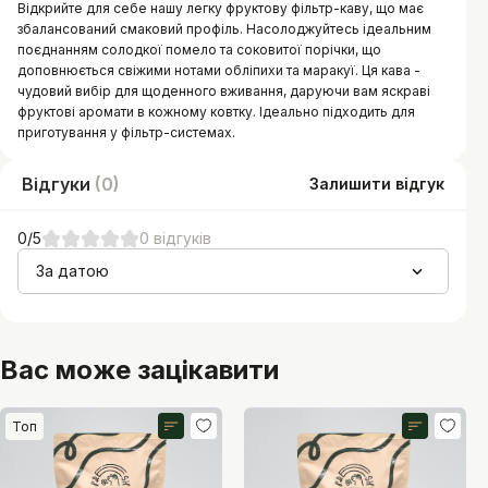
Відкрийте для себе нашу легку фруктову фільтр-каву, що має
збалансований смаковий профіль. Насолоджуйтесь ідеальним
поєднанням солодкої помело та соковитої порічки, що
доповнюється свіжими нотами обліпихи та маракуї. Ця кава -
чудовий вибір для щоденного вживання, даруючи вам яскраві
фруктові аромати в кожному ковтку. Ідеально підходить для
приготування у фільтр-системах.
Відгуки
(
0
)
Залишити відгук
0
/5
0
відгуків
За датою
Вас може зацікавити
Топ
Рівень кислотності
Рівень кислотності
5
7
1
10
1
10
Рівень гіркоти
Рівень гіркоти