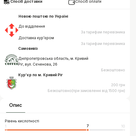
Спосіб доставки
Спосіб оплати
Новою поштою по Україні
До відділення
За тарифам перевізника
Доставка курʼєром
За тарифам перевізника
Самовивіз
Дніпропетровська область, м. Кривий
Ріг, вул. Сєченова, 26
Безкоштовно
Курʼєр по м. Кривий Ріг
200 грн
Безкоштовно(при замовленні від 1500 грн)
Опис
Рівень кислотності
7
1
10