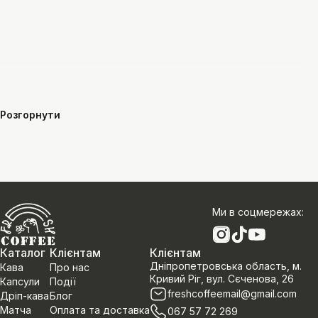
Розгорнути
Ми в соцмережах
:
Каталог
Клієнтам
Клієнтам
Дніпропетровська область, м.
Кава
Про нас
Кривий Ріг, вул. Сєченова, 26
Капсули
Події
freshcoffeemail@gmail.com
Дріп-кава
Блог
Матча
Оплата та доставка
067 57 72 269