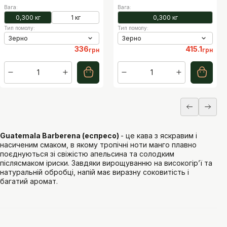
Вага
:
Вага
:
0,300 кг
1 кг
0,300 кг
Тип помолу
:
Тип помолу
:
Зерно
Зерно
336
415.1
грн
грн
1
1
Guatemala Barberena (еспресо)
- це кава з яскравим і
насиченим смаком, в якому тропічні ноти манго плавно
поєднуються зі свіжістю апельсина та солодким
післясмаком іриски. Завдяки вирощуванню на високогір’ї та
натуральній обробці, напій має виразну соковитість і
багатий аромат.