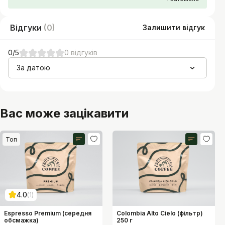
Відгуки
(
0
)
Залишити відгук
0
/5
0
відгуків
За датою
Вас може зацікавити
Топ
Рівень кислотності
Рівень кислотності
5
7
1
10
1
10
Рівень гіркоти
Рівень гіркоти
7
2
1
10
1
10
Рівень солодкості
Рівень солодкості
3
7
1
10
1
10
4.0
1
Рівень щільності
Рівень щільності
6
5
1
10
1
10
Espresso Premium (середня
Colombia Alto Cielo (фільтр)
обсмажка)
250 г