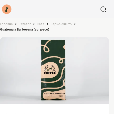
Головна
Каталог
Кава
Зерно-фільтр
Guatemala Barberena (еспресо)