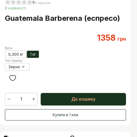
0
0
відгуків
В наявності
Guatemala Barberena (еспресо)
1358
грн
Вага
:
0,300 кг
1 кг
Тип помолу
:
Зерно
1
До кошику
Купити в 1 клік