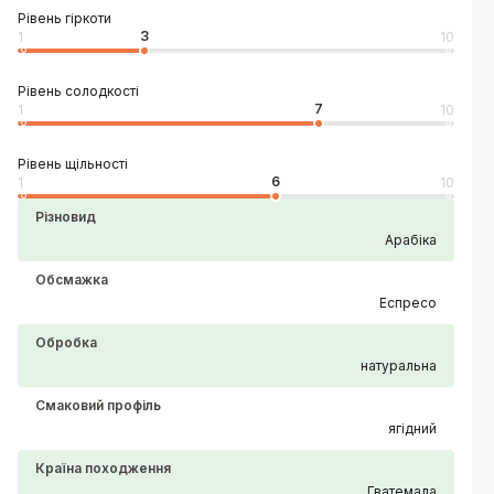
Рівень гіркоти
3
1
10
Рівень солодкості
7
1
10
Рівень щільності
6
1
10
Різновид
Арабіка
Обсмажка
Еспресо
Обробка
натуральна
Смаковий профіль
ягідний
Країна походження
Гватемала