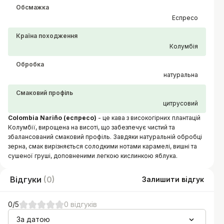
Обсмажка
Еспресо
Країна походження
Колумбія
Обробка
натуральна
Смаковий профіль
цитрусовий
Colombia Nariño (еспресо)
- це кава з високогірних плантацій
Колумбії, вирощена на висоті, що забезпечує чистий та
збалансований смаковий профіль. Завдяки натуральній обробці
зерна, смак вирізняється солодкими нотами карамелі, вишні та
сушеної груші, доповненими легкою кислинкою яблука.
Відгуки
(
0
)
Залишити відгук
0
/5
0
відгуків
За датою