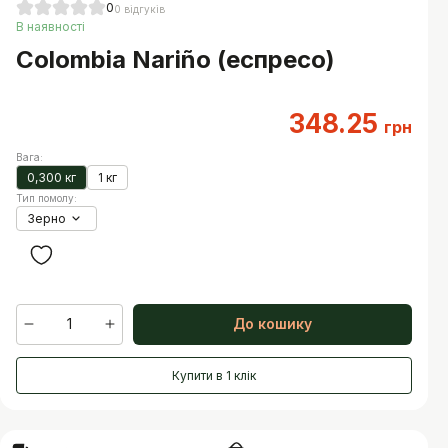
0
0
відгуків
В наявності
Colombia Nariño (еспресо)
348.25
грн
Вага
:
0,300 кг
1 кг
Тип помолу
:
Зерно
1
До кошику
Купити в 1 клік