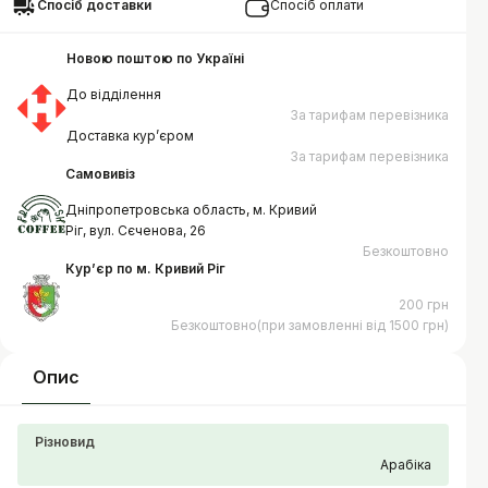
Спосіб доставки
Спосіб оплати
Новою поштою по Україні
До відділення
За тарифам перевізника
Доставка курʼєром
За тарифам перевізника
Самовивіз
Дніпропетровська область, м. Кривий
Ріг, вул. Сєченова, 26
Безкоштовно
Курʼєр по м. Кривий Ріг
200 грн
Безкоштовно(при замовленні від 1500 грн)
Опис
Різновид
Арабіка