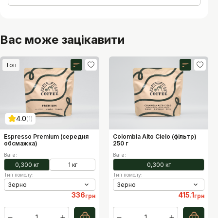
Вас може зацікавити
Топ
Рівень кислотності
Рівень кислотності
5
7
1
10
1
10
Рівень гіркоти
Рівень гіркоти
7
2
1
10
1
10
Рівень солодкості
Рівень солодкості
3
7
1
10
1
10
4.0
1
Рівень щільності
Рівень щільності
6
5
1
10
1
10
Espresso Premium (середня
Colombia Alto Cielo (фільтр)
обсмажка)
250 г
Вага
:
Вага
:
0,300 кг
1 кг
0,300 кг
Тип помолу
:
Тип помолу
:
Зерно
Зерно
336
415.1
грн
грн
1
1