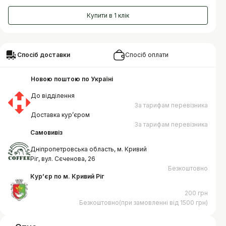
Купити в 1 клік
Спосіб доставки
Спосіб оплати
Новою поштою по Україні
До відділення
За тарифам перевізника
Доставка курʼєром
За тарифам перевізника
Самовивіз
Дніпропетровська область, м. Кривий
Ріг, вул. Сєченова, 26
Безкоштовно
Курʼєр по м. Кривий Ріг
200 грн
Безкоштовно(при замовленні від 1500 грн)