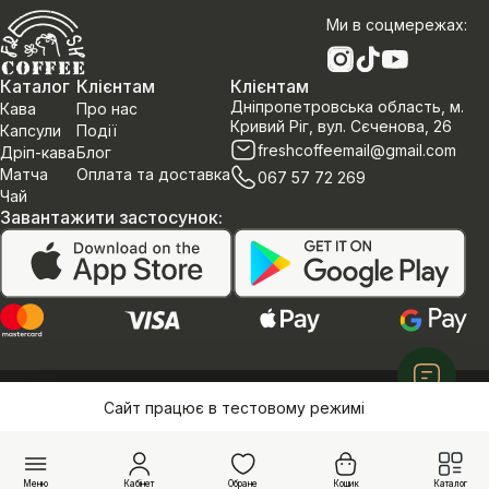
Ми в соцмережах
:
Каталог
Клієнтам
Клієнтам
Дніпропетровська область, м.
Кава
Про нас
Кривий Ріг, вул. Сєченова, 26
Капсули
Події
freshcoffeemail@gmail.com
Дріп-кава
Блог
Матча
Оплата та доставка
067 57 72 269
Чай
Завантажити застосунок
:
Політика конфеденційності
Договір оферти
Сайт працює в тестовому режимі
©Інтернет магазин «Fresh Coffee»
Меню
Кабінет
Обране
Кошик
Каталог