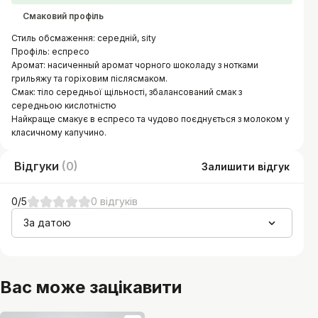
Смаковий профіль
Стиль обсмаження: середній, sity
Профіль: еспресо
Аромат: насиченный аромат чорного шоколаду з нотками
грильяжу та горіховим післясмаком.
Смак: тіло середньої щільності, збалансований смак з
середньою кислотністю
Найкраще смакує в еспресо та чудово поєднується з молоком у
класичному капучино.
Відгуки
(
0
)
Залишити відгук
0
/5
0
відгуків
За датою
Вас може зацікавити