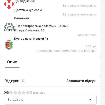
До відділення
За тарифам перевізника
Доставка курʼєром
За тарифам перевізника
Самовивіз
Дніпропетровська область, м. Кривий
Ріг, вул. Сєченова, 26
Безкоштовно
Курʼєр по м. Кривий Ріг
200 грн
Безкоштовно(при замовленні від 1500 грн)
Опис
Відгуки
(
0
)
Залишити відгук
0
/5
0
відгуків
За датою