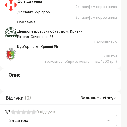
До відділення
За тарифам перевізника
Доставка курʼєром
За тарифам перевізника
Самовивіз
Дніпропетровська область, м. Кривий
Ріг, вул. Сєченова, 26
Безкоштовно
Курʼєр по м. Кривий Ріг
200 грн
Безкоштовно(при замовленні від 1500 грн)
Опис
Відгуки
(
0
)
Залишити відгук
0
/5
0
відгуків
За датою