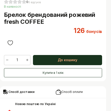
0
0
відгуків
В наявності
Брелок брендований рожевий
fresh COFFEE
126
бонусів
1
До кошику
Купити в 1 клік
Спосіб доставки
Спосіб оплати
Новою поштою по Україні